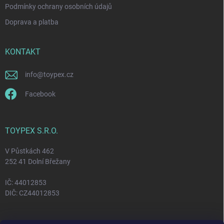
Podmínky ochrany osobních údajů
Doprava a platba
KONTAKT
info
@
toypex.cz
Facebook
TOYPEX S.R.O.
V Půstkách 462
252 41 Dolní Břežany
IČ: 44012853
DIČ: CZ44012853
FACEBOOK