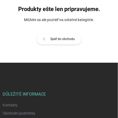
Produkty ešte len pripravujeme.
Môžete sa ale pozrieť na ostatné kategórie.
Späť do obchodu
Z
á
p
ä
t
i
DŮLEŽITÉ INFORMACE
e
Kontakty
Obchodní podmínky